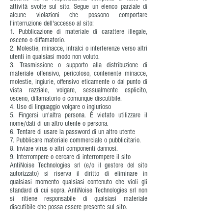
attività svolte sul sito. Segue un elenco parziale di
alcune violazioni che possono comportare
l'interruzione dell'accesso al sito:
1. Pubblicazione di materiale di carattere illegale,
osceno o diffamatorio.
2. Molestie, minacce, intralci o interferenze verso altri
utenti in qualsiasi modo non voluto.
3. Trasmissione o supporto alla distribuzione di
materiale offensivo, pericoloso, contenente minacce,
molestie, ingiurie, offensivo eticamente o dal punto di
vista razziale, volgare, sessualmente esplicito,
osceno, diffamatorio o comunque discutibile.
4. Uso di linguaggio volgare o ingiurioso
5. Fingersi un'altra persona. È vietato utilizzare il
nome/dati di un altro utente o persona.
6. Tentare di usare la password di un altro utente
7. Pubblicare materiale commerciale o pubblicitario.
8. Inviare virus o altri componenti dannosi.
9. Interrompere o cercare di interrompere il sito
AntiNoise Technologies srl (e/o il gestore del sito
autorizzato) si riserva il diritto di eliminare in
qualsiasi momento qualsiasi contenuto che violi gli
standard di cui sopra. AntiNoise Technologies srl non
si ritiene responsabile di qualsiasi materiale
discutibile che possa essere presente sul sito.