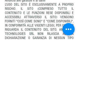
Rinuncia alle garanzie e ai danni
L'USO DEL SITO È ESCLUSIVAMENTE A PROPRIO
RISCHIO. IL SITO (COMPRESO TUTTO IL
CONTENUTO E LE FUNZIONI RESE DISPONIBILI E
ACCESSIBILI ATTRAVERSO IL SITO) VENGONO
FORNITI "COSÌ COME SONO" E "COME DISPONIBILI".
IN CONFORMITÀ ALLE VIGENTI LEGGI, PER QUANTO
RIGUARDA IL CONTENUTO DEL SITO, ANTINOISE
TECHNOLOGIES SRL NON RILASCIA ALCUNA
DICHIARAZIONE O GARANZIA DI NESSUN TIPO
RELATIVAMENTE A 1) INACCURATEZZA,
COMMERCIABILITÀ, IDONEITÀ AD UNO SCOPO
PARTICOLARE O NON VIOLAZIONE PER QUANTO
RIGUARDA I CONTENUTI PUBBLICATI SU O
DISPONIBILI ATTRAVERSO IL SITO; (2) AL FATTO
CHE IL SERVER CHE RENDE IL SITO DISPONIBILE
SIA PRIVO DI VIRUS O DI ALTRI COMPONENTI CHE
POTREBBERO INFETTARE, NUOCERE O CAUSARE
DANNO AL COMPUTER DELL'UTENTE O AD ALTRA
PROPRIETÀ DURANTE L'ACCESSO, LA NAVIGAZIONE
E LO SCARICAMENTO DAL SITO.
IN NESSUNA CIRCOSTANZA, COMPRESA LA
NEGLIGENZA O ALTRO DA PARTE DI ANTINOISE
TECHNOLOGIES SRL, ANTINOISE TECHNOLOGIES
SRL SARÀ RESPONSABILE DI DANI DIRETTI,
FORTUITI, INDIRETTI, O RISARCIMENTI ESEMPLARI