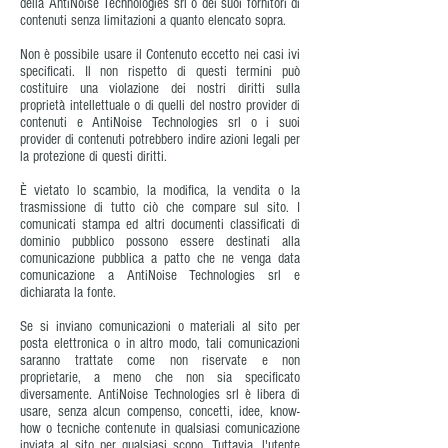
della AntiNoise Technologies srl o dei suoi fornitori di
contenuti senza limitazioni a quanto elencato sopra.
Non è possibile usare il Contenuto eccetto nei casi ivi
specificati. Il non rispetto di questi termini può
costituire una violazione dei nostri diritti sulla
proprietà intellettuale o di quelli del nostro provider di
contenuti e AntiNoise Technologies srl o i suoi
provider di contenuti potrebbero indire azioni legali per
la protezione di questi diritti.
È vietato lo scambio, la modifica, la vendita o la
trasmissione di tutto ciò che compare sul sito. I
comunicati stampa ed altri documenti classificati di
dominio pubblico possono essere destinati alla
comunicazione pubblica a patto che ne venga data
comunicazione a AntiNoise Technologies srl e
dichiarata la fonte.
Se si inviano comunicazioni o materiali al sito per
posta elettronica o in altro modo, tali comunicazioni
saranno trattate come non riservate e non
proprietarie, a meno che non sia specificato
diversamente. AntiNoise Technologies srl è libera di
usare, senza alcun compenso, concetti, idee, know-
how o tecniche contenute in qualsiasi comunicazione
inviata al sito per qualsiasi scopo. Tuttavia, l'utente