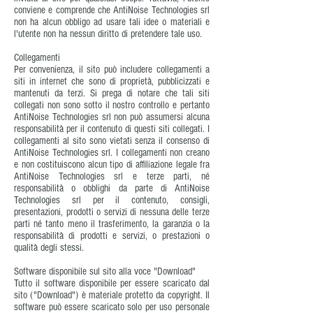
conviene e comprende che AntiNoise Technologies srl
non ha alcun obbligo ad usare tali idee o materiali e
l'utente non ha nessun diritto di pretendere tale uso.
Collegamenti
Per convenienza, il sito può includere collegamenti a
siti in internet che sono di proprietà, pubblicizzati e
mantenuti da terzi. Si prega di notare che tali siti
collegati non sono sotto il nostro controllo e pertanto
AntiNoise Technologies srl non può assumersi alcuna
responsabilità per il contenuto di questi siti collegati. I
collegamenti al sito sono vietati senza il consenso di
AntiNoise Technologies srl. I collegamenti non creano
e non costituiscono alcun tipo di affiliazione legale fra
AntiNoise Technologies srl e terze parti, né
responsabilità o obblighi da parte di AntiNoise
Technologies srl per il contenuto, consigli,
presentazioni, prodotti o servizi di nessuna delle terze
parti né tanto meno il trasferimento, la garanzia o la
responsabilità di prodotti e servizi, o prestazioni o
qualità degli stessi.
Software disponibile sul sito alla voce "Download"
Tutto il software disponibile per essere scaricato dal
sito ("Download") è materiale protetto da copyright. Il
software può essere scaricato solo per uso personale