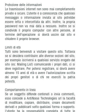
Protezione delle informazioni
Le trasmissioni internet non sono mai completamente
private e sicure. L'utente è a conoscenza che qualsiasi
messaggio o informazione inviata al sito potrebbe
essere letta o intercettata da altri. Inoltre, la propria
password non va mai data a nessuno. Inoltre se si
condivide il proprio computer con altre persone, al
termine dell'operazione si dovrà uscire dal sito e
chiudere il proprio browser.
Limiti di età
Tutti sono benvenuti a visitare questo sito. Tuttavia
se si desidera contribuire alle diverse sezioni del sito,
per esempio iscriversi a qualsiasi servizio erogato dal
sito (es: Mailing List) comunicando i propri dati, ci si
deve registrare. Per potersi registrare, si dovrà avere
almeno 15 anni di età o avere l'autorizzazione scritta
dei propri genitori o di chi ne eserciti la patria
potestà.
Comportamento in linea
Se un soggetto diffonde contenuti o invia commenti,
esso concede a AntiNoise Technologies srl la facoltà
di modificare, copiare, distribuire, creare documenti
derivati e pubblicarli sotto qualsiasi forma o supporto.
L'utente ha la responsabilità completa di tutte le